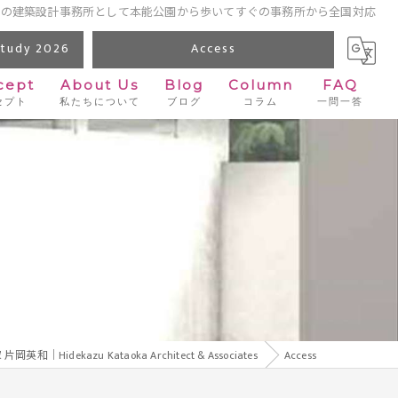
都の建築設計事務所として本能公園から歩いてすぐの事務所から全国対応
udy 2026
Access
cept
About Us
Blog
Column
FAQ
セプト
私たちについて
ブログ
コラム
一問一答
azu Kataoka Architect & Associates
Access