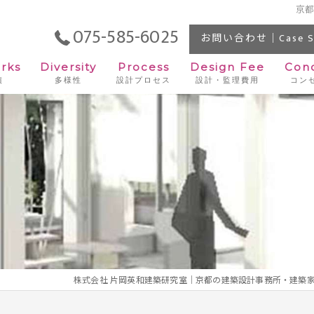
京
075-585-6025
お問い合わせ｜Case St
rks
Diversity
Process
Design Fee
Con
績
多様性
設計プロセス
設計・監理費用
コン
住宅
ビル
店舗
オフィス
施設
宿泊施設
株式会社 片岡英和建築研究室｜京都の建築設計事務所・建築家 片岡英和｜Hidek