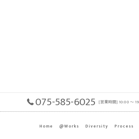
075-585-6025
[営業時間] 10:00 〜 1
Home
@Works
Diversity
Process