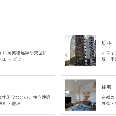
ビル
 片岡英和建築研究室に
オフィ
CLTなどの…
規、事
住宅
公共施設などの非住宅建築
京都の
設計・監理…
骨造・