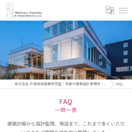
株式会社 片岡英和建築研究室｜京都の建築設計事務所・建築家 片岡英和｜Hidekazu Kataoka Architect & Associates
FAQ
一問
FAQ
一問一答
建築計画から設計監理、保証まで、これまで多くいただ