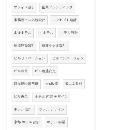
オフィス設計
企業ブランディング
事務所ビル外観設計
コンセプト設計
木造ホテル
CLTホテル
ホテル設計
宿泊施設設計
京都ホテル設計
ビルリノベーション
ビルコンバージョン
ビル改修
ビル用途変更
既存建物活用術
ZEB改修
省エネ改修
ビル再生
ホテル 内装 デザイン
ホテル 設計
ホテル デザイン
京都 ホテル 設計
ホテル 開業