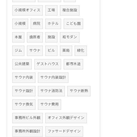
小規模オフィス
工場
複合施設
小規模
病院
ホテル
こども園
本屋
歯医者
施設
和モダン
ジム
サウナ
ビル
薬局
緑化
公共建築
ゲストハウス
都市木造
サウナ内装
サウナ内装設計
サウナ設計
サウナ消防法
サウナ断熱
サウナ換気
サウナ費用
事務所ビル外観
オフィス外観デザイン
事務所外観設計
ファサードデザイン