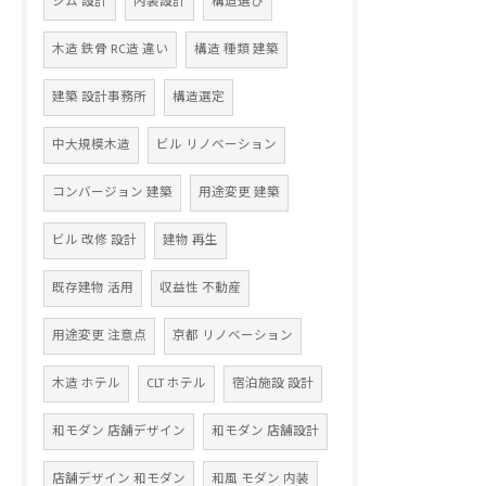
ジム 設計
内装設計
構造選び
木造 鉄骨 RC造 違い
構造 種類 建築
建築 設計事務所
構造選定
中大規模木造
ビル リノベーション
コンバージョン 建築
用途変更 建築
ビル 改修 設計
建物 再生
既存建物 活用
収益性 不動産
用途変更 注意点
京都 リノベーション
木造 ホテル
CLT ホテル
宿泊施設 設計
和モダン 店舗デザイン
和モダン 店舗設計
店舗デザイン 和モダン
和風 モダン 内装