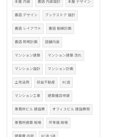
本屋 内装
書店 内装設計
本屋 デザイン
書店 デザイン
ブックストア 設計
書店 レイアウト
書店 動線計画
書店 照明計画
店舗内装
マンション建築
マンション建築 流れ
マンション設計
マンション計画
土地活用
収益不動産
RC造
マンション工事
建築確認申請
事務所ビル 建設費
オフィスビル 建設費用
事務所建築 相場
坪単価 相場
建築費 内訳
RC造 S造