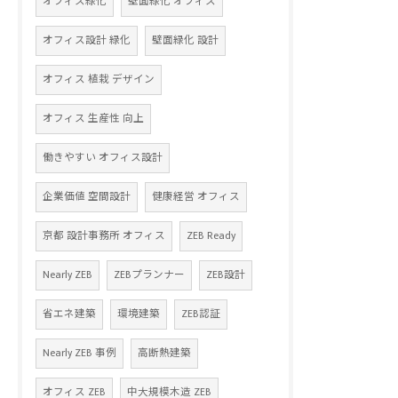
オフィス緑化
壁面緑化 オフィス
オフィス設計 緑化
壁面緑化 設計
オフィス 植栽 デザイン
オフィス 生産性 向上
働きやすい オフィス設計
企業価値 空間設計
健康経営 オフィス
京都 設計事務所 オフィス
ZEB Ready
Nearly ZEB
ZEBプランナー
ZEB設計
省エネ建築
環境建築
ZEB認証
Nearly ZEB 事例
高断熱建築
オフィス ZEB
中大規模木造 ZEB