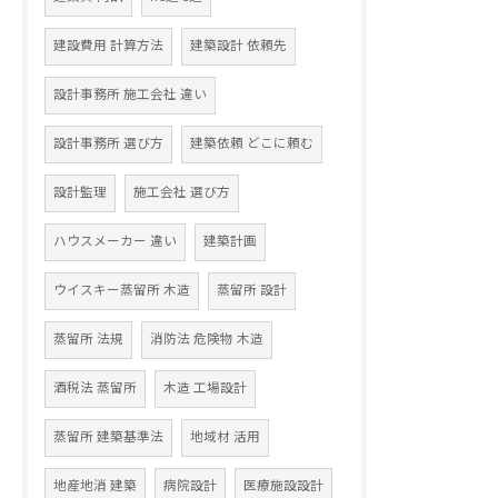
建設費用 計算方法
建築設計 依頼先
設計事務所 施工会社 違い
設計事務所 選び方
建築依頼 どこに頼む
設計監理
施工会社 選び方
ハウスメーカー 違い
建築計画
ウイスキー蒸留所 木造
蒸留所 設計
蒸留所 法規
消防法 危険物 木造
酒税法 蒸留所
木造 工場設計
蒸留所 建築基準法
地域材 活用
地産地消 建築
病院設計
医療施設設計