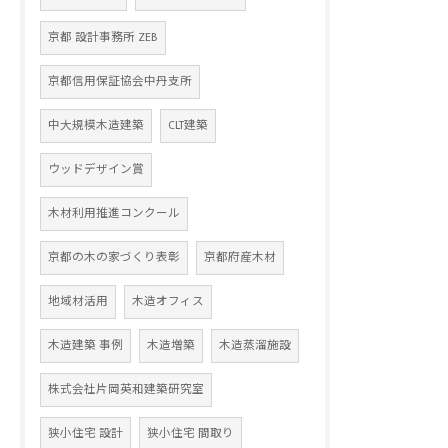
京都 設計事務所 ZEB
京都信用保証協会中丹支所
中大規模木造建築
CLT建築
ウッドデザイン賞
木材利用推進コンクール
京都の木の家づくり表彰
京都府産木材
地域材活用
木造オフィス
木造建築 事例
木造増築
木造蒸溜施設
株式会社片岡英和建築研究室
狭小住宅 設計
狭小住宅 間取り