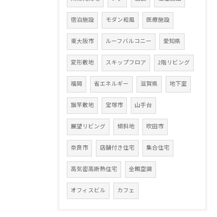
宿泊施設
モダン和風
医療施設
東大阪市
ルーフバルコニー
愛知県
変形敷地
スキップフロア
2階リビング
福岡
省エネルギー
滋賀県
地下室
旗竿敷地
宝塚市
山手台
展望リビング
傾斜地
吹田市
奈良市
店舗付き住宅
集合住宅
高気密高断熱住宅
全館空調
オフィスビル
カフェ