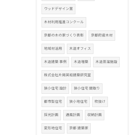
ウッドデザイン賞
木材利用推進コンクール
京都の木の家づくり表彰
京都府産木材
地域材活用
木造オフィス
木造建築 事例
木造増築
木造蒸溜施設
株式会社片岡英和建築研究室
狭小住宅 設計
狭小住宅 間取り
都市型住宅
狭小地住宅
吹抜け
採光計画
通風計画
収納計画
変形地住宅
京都 建築家