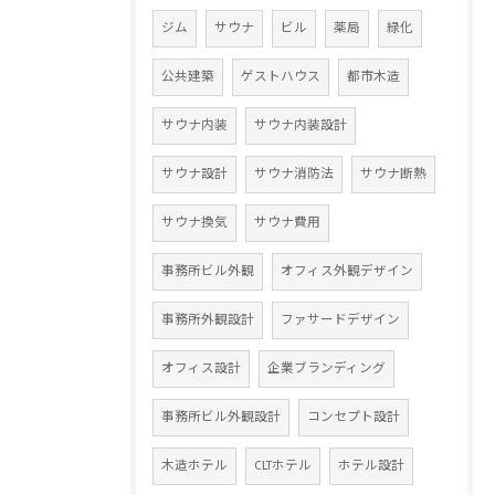
ジム
サウナ
ビル
薬局
緑化
公共建築
ゲストハウス
都市木造
サウナ内装
サウナ内装設計
サウナ設計
サウナ消防法
サウナ断熱
サウナ換気
サウナ費用
事務所ビル外観
オフィス外観デザイン
事務所外観設計
ファサードデザイン
オフィス設計
企業ブランディング
事務所ビル外観設計
コンセプト設計
木造ホテル
CLTホテル
ホテル設計