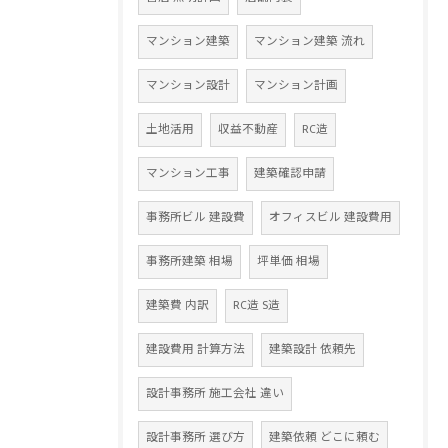
マンション建築
マンション建築 流れ
マンション設計
マンション計画
土地活用
収益不動産
RC造
マンション工事
建築確認申請
事務所ビル 建設費
オフィスビル 建設費用
事務所建築 相場
坪単価 相場
建築費 内訳
RC造 S造
建設費用 計算方法
建築設計 依頼先
設計事務所 施工会社 違い
設計事務所 選び方
建築依頼 どこに頼む