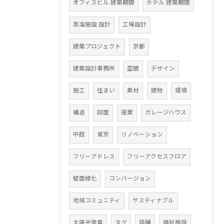
オフィスビル 建築期間
ホテル 建築期間
蒸溜施設 設計
工場設計
建築プロジェクト
京都
建築設計事務所
空間
デザイン
施工
住まい
素材
建物
環境
構造
図面
提案
ガレージハウス
中庭
東京
リノベーション
フリーアドレス
フリーアクセスフロア
壁面緑化
コンバージョン
地域コミュニティ
サスティナブル
太陽光発電
タグ
店舗
福祉施設