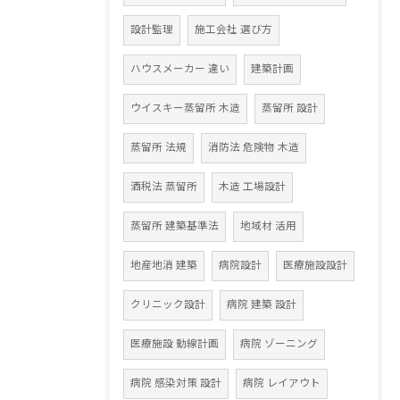
設計監理
施工会社 選び方
ハウスメーカー 違い
建築計画
ウイスキー蒸留所 木造
蒸留所 設計
蒸留所 法規
消防法 危険物 木造
酒税法 蒸留所
木造 工場設計
蒸留所 建築基準法
地域材 活用
地産地消 建築
病院設計
医療施設設計
クリニック設計
病院 建築 設計
医療施設 動線計画
病院 ゾーニング
病院 感染対策 設計
病院 レイアウト