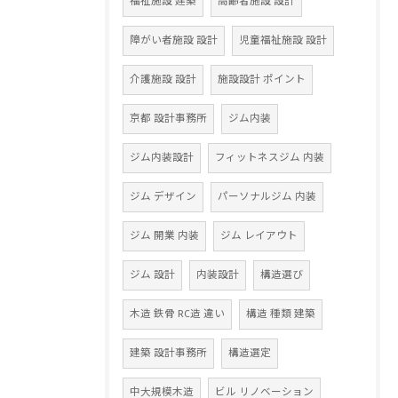
福祉施設 建築
高齢者施設 設計
障がい者施設 設計
児童福祉施設 設計
介護施設 設計
施設設計 ポイント
京都 設計事務所
ジム内装
ジム内装設計
フィットネスジム 内装
ジム デザイン
パーソナルジム 内装
ジム 開業 内装
ジム レイアウト
ジム 設計
内装設計
構造選び
木造 鉄骨 RC造 違い
構造 種類 建築
建築 設計事務所
構造選定
中大規模木造
ビル リノベーション