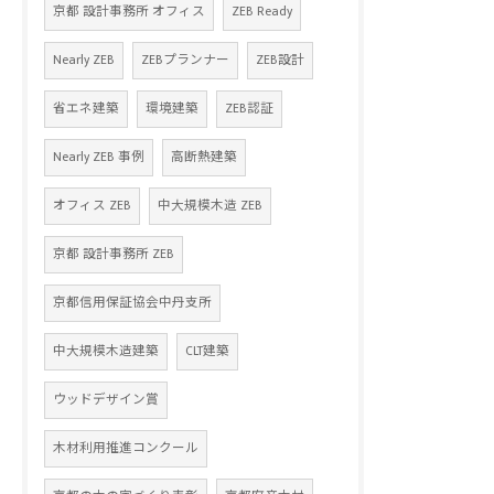
京都 設計事務所 オフィス
ZEB Ready
Nearly ZEB
ZEBプランナー
ZEB設計
省エネ建築
環境建築
ZEB認証
Nearly ZEB 事例
高断熱建築
オフィス ZEB
中大規模木造 ZEB
京都 設計事務所 ZEB
京都信用保証協会中丹支所
中大規模木造建築
CLT建築
ウッドデザイン賞
木材利用推進コンクール