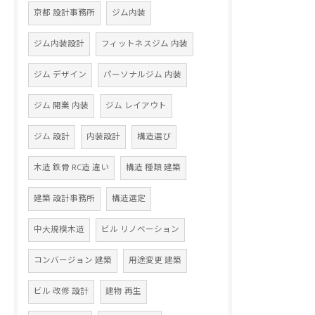
京都 設計事務所
ジム内装
ジム内装設計
フィットネスジム 内装
ジム デザイン
パーソナルジム 内装
ジム 開業 内装
ジム レイアウト
ジム 設計
内装設計
構造選び
木造 鉄骨 RC造 違い
構造 種類 建築
建築 設計事務所
構造選定
中大規模木造
ビル リノベーション
コンバージョン 建築
用途変更 建築
ビル 改修 設計
建物 再生