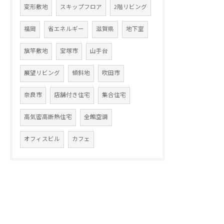
変形敷地
スキップフロア
2階リビング
福岡
省エネルギー
滋賀県
地下室
旗竿敷地
宝塚市
山手台
展望リビング
傾斜地
吹田市
奈良市
店舗付き住宅
集合住宅
高気密高断熱住宅
全館空調
オフィスビル
カフェ