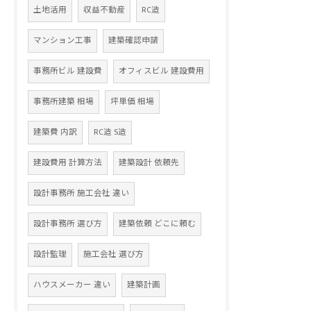
土地活用
収益不動産
RC造
マンション工事
建築確認申請
事務所ビル 建設費
オフィスビル 建設費用
事務所建築 相場
坪単価 相場
建築費 内訳
RC造 S造
建設費用 計算方法
建築設計 依頼先
設計事務所 施工会社 違い
設計事務所 選び方
建築依頼 どこに頼む
設計監理
施工会社 選び方
ハウスメーカー 違い
建築計画