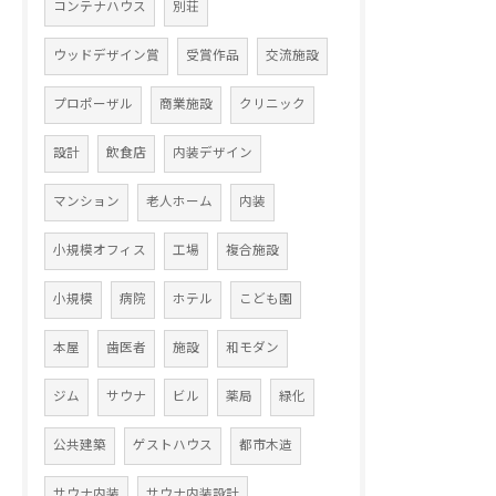
コンテナハウス
別荘
ウッドデザイン賞
受賞作品
交流施設
プロポーザル
商業施設
クリニック
設計
飲食店
内装デザイン
マンション
老人ホーム
内装
小規模オフィス
工場
複合施設
小規模
病院
ホテル
こども園
本屋
歯医者
施設
和モダン
ジム
サウナ
ビル
薬局
緑化
公共建築
ゲストハウス
都市木造
サウナ内装
サウナ内装設計