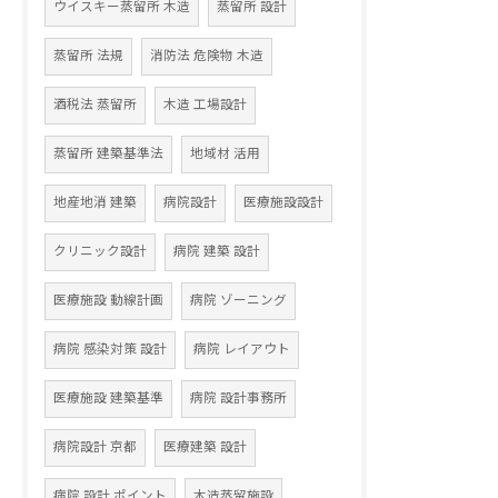
ウイスキー蒸留所 木造
蒸留所 設計
蒸留所 法規
消防法 危険物 木造
酒税法 蒸留所
木造 工場設計
蒸留所 建築基準法
地域材 活用
地産地消 建築
病院設計
医療施設設計
クリニック設計
病院 建築 設計
医療施設 動線計画
病院 ゾーニング
病院 感染対策 設計
病院 レイアウト
医療施設 建築基準
病院 設計事務所
病院設計 京都
医療建築 設計
病院 設計 ポイント
木造蒸留施設