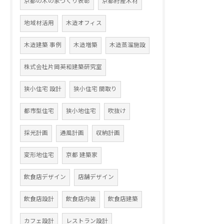
京都の木の家づくり表彰
京都府産木材
地域材活用
木造オフィス
木造建築 事例
木造増築
木造蒸溜施設
株式会社片岡英和建築研究室
狭小住宅 設計
狭小住宅 間取り
都市型住宅
狭小地住宅
吹抜け
採光計画
通風計画
収納計画
変形地住宅
京都 建築家
飲食店デザイン
店舗デザイン
飲食店設計
飲食店内装
飲食店建築
カフェ設計
レストラン設計