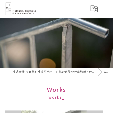
株式会社 片岡英和建築研究室｜京都の建築設計事務所・建築家 片岡英和｜Hidekazu Kataoka Architect & Associates
Works
Works
works_