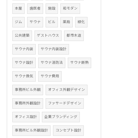
本屋
歯医者
施設
和モダン
ジム
サウナ
ビル
薬局
緑化
公共建築
ゲストハウス
都市木造
サウナ内装
サウナ内装設計
サウナ設計
サウナ消防法
サウナ断熱
サウナ換気
サウナ費用
事務所ビル外観
オフィス外観デザイン
事務所外観設計
ファサードデザイン
オフィス設計
企業ブランディング
事務所ビル外観設計
コンセプト設計