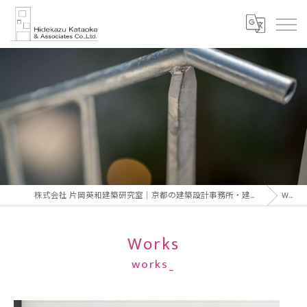
株式会社 片岡英和建築研究室｜京都の建築設計事務所・建築家 片岡英和｜Hidekazu Kataoka Architect & Associates
Works
Works
works_