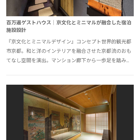
百万遍ゲストハウス｜京文化とミニマルが融合した宿泊
施設設計
『京文化とミニマルデザイン』コンセプト世界的観光都
市京都。和と洋のインテリアを融合させた京都流のおも
てなし空間を演出。マンション廊下から一歩足を踏み入
れると室内に京都（日本）を感じる路地空…