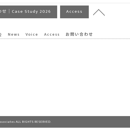
｜Case Study 2026
Access
Q
News
Voice
Access
お問い合わせ
es ALL RIGHTS RESERVED.