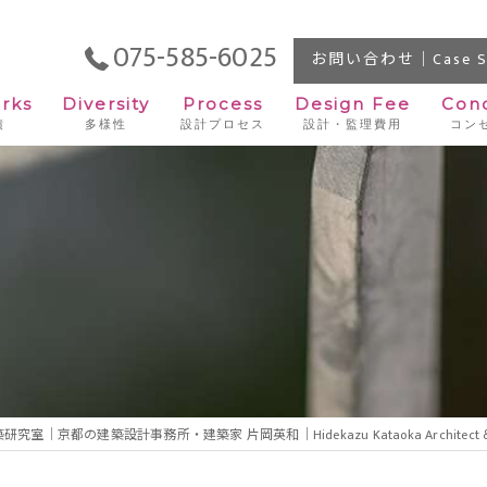
075-585-6025
お問い合わせ｜Case St
rks
Diversity
Process
Design Fee
Con
績
多様性
設計プロセス
設計・監理費用
コン
住宅
ビル
店舗
オフィス
施設
｜京都の建築設計事務所・建築家 片岡英和｜Hidekazu Kataoka Architect & As
宿泊施設