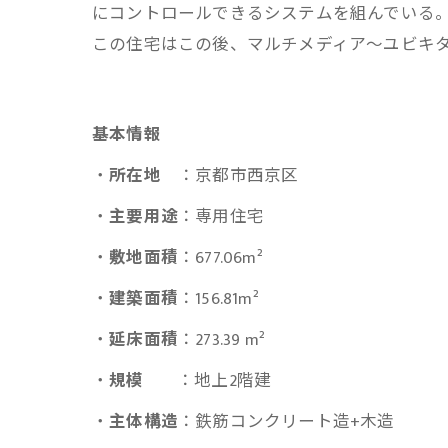
にコントロールできるシステムを組んでいる
この住宅はこの後、マルチメディア〜ユビキ
基本情報
・
所在地
：京都市西京区
・
主要用途
：専用住宅
・
敷地面積
：677.06m²
・
建築面積
：156.81m²
・
延床面積
：273.39 m²
・
規模
：地上2階建
・
主体構造
：鉄筋コンクリート造+木造