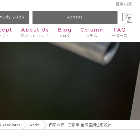
西京の家
udy 2026
Access
cept
About Us
Blog
Column
FAQ
セプト
私たちについて
ブログ
コラム
一問一答
sociates
Works
西京の家｜京都市_全館空調住宅設計