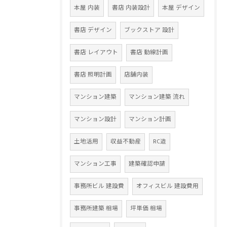
本屋 内装
書店 内装設計
本屋 デザイン
書店 デザイン
ブックストア 設計
書店 レイアウト
書店 動線計画
書店 照明計画
店舗内装
マンション建築
マンション建築 流れ
マンション設計
マンション計画
土地活用
収益不動産
RC造
マンション工事
建築確認申請
事務所ビル 建設費
オフィスビル 建設費用
事務所建築 相場
坪単価 相場