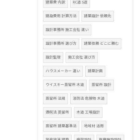
建築費 内訳
RC造 S造
建設費用 計算方法
建築設計 依頼先
設計事務所 施工会社 違い
設計事務所 選び方
建築依頼 どこに頼む
設計監理
施工会社 選び方
ハウスメーカー 違い
建築計画
ウイスキー蒸留所 木造
蒸留所 設計
蒸留所 法規
消防法 危険物 木造
酒税法 蒸留所
木造 工場設計
蒸留所 建築基準法
地域材 活用
地産地消 建築
病院設計
医療施設設計