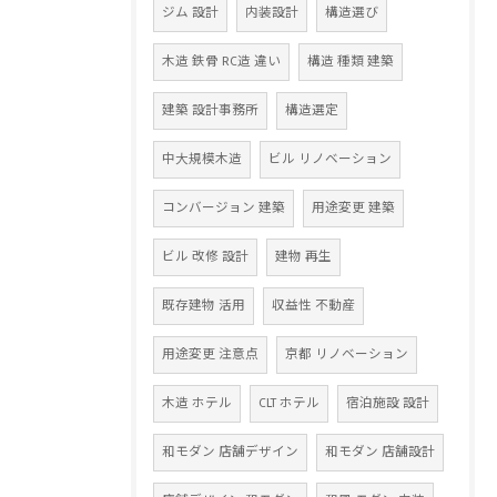
ジム 設計
内装設計
構造選び
木造 鉄骨 RC造 違い
構造 種類 建築
建築 設計事務所
構造選定
中大規模木造
ビル リノベーション
コンバージョン 建築
用途変更 建築
ビル 改修 設計
建物 再生
既存建物 活用
収益性 不動産
用途変更 注意点
京都 リノベーション
木造 ホテル
CLT ホテル
宿泊施設 設計
和モダン 店舗デザイン
和モダン 店舗設計