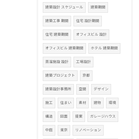
建築設計 スケジュール
建築期間
建築工事 期間
住宅 設計期間
住宅 建築期間
オフィスビル 設計
オフィスビル 建築期間
ホテル 建築期間
蒸溜施設 設計
工場設計
建築プロジェクト
京都
建築設計事務所
空間
デザイン
施工
住まい
素材
建物
環境
構造
図面
提案
ガレージハウス
中庭
東京
リノベーション