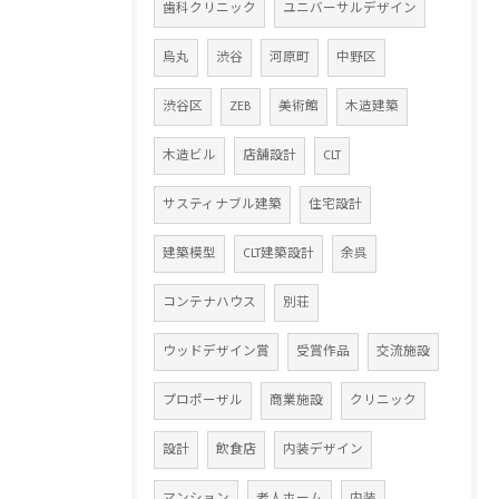
歯科クリニック
ユニバーサルデザイン
烏丸
渋谷
河原町
中野区
渋谷区
ZEB
美術館
木造建築
木造ビル
店舗設計
CLT
サスティナブル建築
住宅設計
建築模型
CLT建築設計
余呉
コンテナハウス
別荘
ウッドデザイン賞
受賞作品
交流施設
プロポーザル
商業施設
クリニック
設計
飲食店
内装デザイン
マンション
老人ホーム
内装