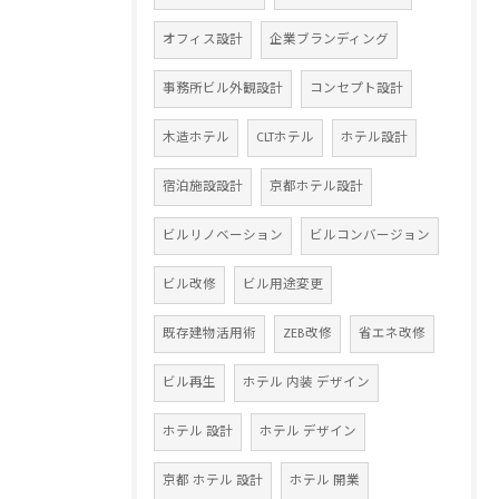
オフィス設計
企業ブランディング
事務所ビル外観設計
コンセプト設計
木造ホテル
CLTホテル
ホテル設計
宿泊施設設計
京都ホテル設計
ビルリノベーション
ビルコンバージョン
ビル改修
ビル用途変更
既存建物活用術
ZEB改修
省エネ改修
ビル再生
ホテル 内装 デザイン
ホテル 設計
ホテル デザイン
京都 ホテル 設計
ホテル 開業