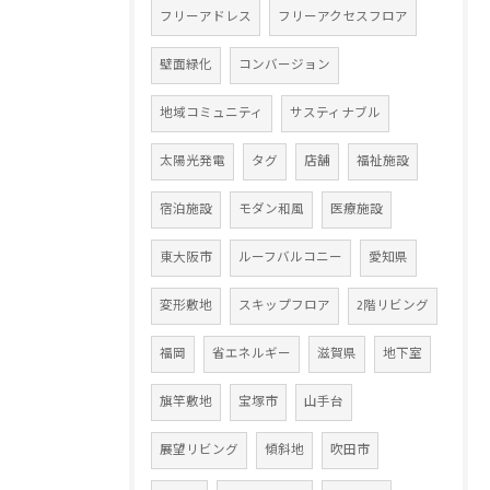
フリーアドレス
フリーアクセスフロア
壁面緑化
コンバージョン
地域コミュニティ
サスティナブル
太陽光発電
タグ
店舗
福祉施設
宿泊施設
モダン和風
医療施設
東大阪市
ルーフバルコニー
愛知県
変形敷地
スキップフロア
2階リビング
福岡
省エネルギー
滋賀県
地下室
旗竿敷地
宝塚市
山手台
展望リビング
傾斜地
吹田市