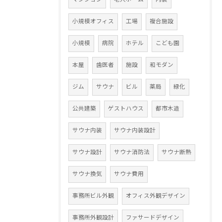
小規模オフィス
工場
複合施設
小規模
病院
ホテル
こども園
本屋
歯医者
施設
和モダン
ジム
サウナ
ビル
薬局
緑化
公共建築
ゲストハウス
都市木造
サウナ内装
サウナ内装設計
サウナ設計
サウナ消防法
サウナ断熱
サウナ換気
サウナ費用
事務所ビル外観
オフィス外観デザイン
事務所外観設計
ファサードデザイン