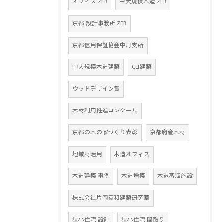
オフィス ZEB
中大規模木造 ZEB
京都 設計事務所 ZEB
京都信用保証協会中丹支所
中大規模木造建築
CLT建築
ウッドデザイン賞
木材利用推進コンクール
京都の木の家づくり表彰
京都府産木材
地域材活用
木造オフィス
木造建築 事例
木造増築
木造蒸溜施設
株式会社片岡英和建築研究室
狭小住宅 設計
狭小住宅 間取り