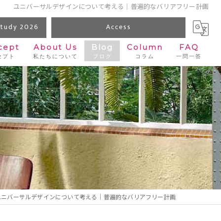
ユニバーサルデザインについて考える｜普遍的なバリアフリー計画
udy 2026
Access
cept
About Us
Blog
Column
FAQ
セプト
私たちについて
ブログ
コラム
一問一答
ユニバーサルデザインについて考える｜普遍的なバリアフリー計画