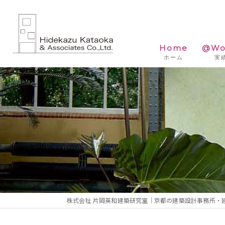
Home
@Wo
ホーム
実
株式会社 片岡英和建築研究室｜京都の建築設計事務所・建築家 片岡英和｜H