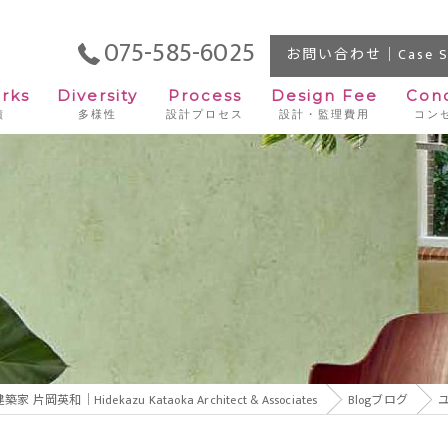
075-585-6025
お問い合わせ｜Case St
rks
Diversity
Process
Design Fee
Con
績
多様性
設計プロセス
設計・監理費用
コン
住宅
ビル
店舗
オフィス
施設
idekazu Kataoka Architect & Associates
宿泊施設
Blog
ブログ